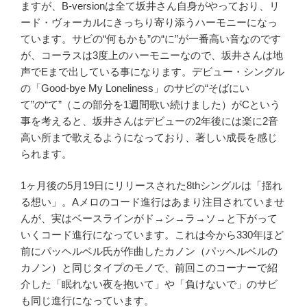
ますが、B-versionは全て坂井さん自身がやっており、リ
ード・ヴォーカルにきっちり寄り添うハーモニーになっ
ています。サビの“何もかも”の“に”が一番高い音なのです
が、コーラスは3度上のハーモニーなので、坂井さんは地
声でEまで出している事になります。デビュー・シングル
の「Good-bye My Loneliness」のサビの“そばにい
て”の“て”（この部分を1週間歌い続けました）がCという
事を考えると、坂井さんはデビューの2年後には楽に2音
高い所まで歌えるようになっており、著しい成長を感じ
られます。
1ヶ月後の5月19日にリリースされた8thシングルは「揺れ
る想い」。Aメロのコード進行はあまり注目されていませ
んが、実はベースラインがド→シ→ラ→ソ→と下がって
いくコード進行になっています。これは今から330年ほど
前にパッヘルベル氏が作曲したカノン（パッヘルベルの
カノン）と同じタイプのモノで、前回このコーナーで紹
介した「眠れない夜を抱いて」や「負けないで」のサビ
も同じ進行になっています。