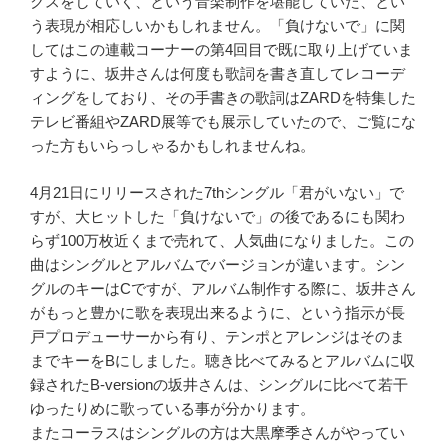
クスをしていく、という音楽制作を堪能していた、とい
う表現が相応しいかもしれません。「負けないで」に関
してはこの連載コーナーの第4回目で既に取り上げていま
すように、坂井さんは何度も歌詞を書き直してレコーデ
ィングをしており、その手書きの歌詞はZARDを特集した
テレビ番組やZARD展等でも展示していたので、ご覧にな
った方もいらっしゃるかもしれませんね。
4月21日にリリースされた7thシングル「君がいない」で
すが、大ヒットした「負けないで」の後であるにも関わ
らず100万枚近くまで売れて、人気曲になりました。この
曲はシングルとアルバムでバージョンが違います。シン
グルのキーはCですが、アルバム制作する際に、坂井さん
がもっと豊かに歌を表現出来るように、という指示が長
戸プロデューサーから有り、テンポとアレンジはそのま
までキーをBにしました。聴き比べてみるとアルバムに収
録されたB-versionの坂井さんは、シングルに比べて若干
ゆったりめに歌っている事が分かります。
またコーラスはシングルの方は大黒摩季さんがやってい