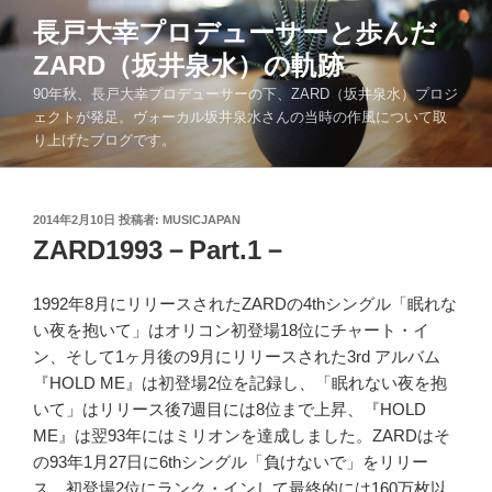
コ
長戸大幸プロデューサーと歩んだ
ン
ZARD（坂井泉水）の軌跡
テ
ン
90年秋、長戸大幸プロデューサーの下、ZARD（坂井泉水）プロジ
ツ
ェクトが発足。ヴォーカル坂井泉水さんの当時の作風について取
り上げたブログです。
へ
ス
キ
投
2014年2月10日
投稿者:
MUSICJAPAN
ッ
稿
ZARD1993－Part.1－
プ
日:
1992年8月にリリースされたZARDの4thシングル「眠れな
い夜を抱いて」はオリコン初登場18位にチャート・イ
ン、そして1ヶ月後の9月にリリースされた3rd アルバム
『HOLD ME』は初登場2位を記録し、「眠れない夜を抱
いて」はリリース後7週目には8位まで上昇、『HOLD
ME』は翌93年にはミリオンを達成しました。ZARDはそ
の93年1月27日に6thシングル「負けないで」をリリー
ス、初登場2位にランク・インして最終的には160万枚以