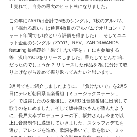
上売れて、自身の最大のヒット曲になりました。
この年にZARDは合計で5枚のシングル、1枚のアルバム
（『揺れる想い』は通算4枚目のアルバムでオリコン・チ
ャート年間でも1位という評価を得ました）、そしてユニ
ット企画のシングル（ZYYG、REV、ZARD&WANDS
featuring 長嶋茂雄「果てしない夢を」）にも参加する
等、沢山のCDをリリースしました。果たしてどんな1年
だったのでしょうか？ リリースした作品を2回に分けて取
り上げながら改めて振り返ってみたいと思います。
3月号でもご紹介しましたように、「負けないで」を2月5
日にテレビ朝日系音楽番組［ミュージックステーショ
ン］で披露したのを最後に、ZARDは音楽番組に出演して
歌うのを止めました。そして坂井泉水さんが望んだよう
に、長戸大幸プロデューサーの下、坂井さんは今まで以
上に音楽制作に邁進していきました。スタッフとデモを
選び、アレンジを進め、歌詞を書いて、歌を歌い、ミッ