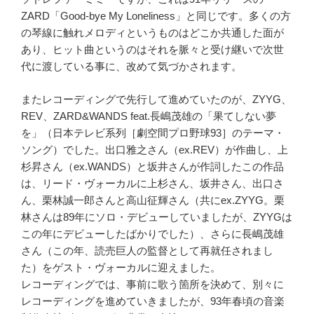
ZARD「Good-bye My Loneliness」と同じです。多くの方
の琴線に触れメロディというものはどこか共通した面が
あり、ヒット曲というのはそれを脈々と受け継いで次世
代に渡している事に、改めて気づかされます。
またレコーディングで先行して進めていたのが、ZYYG、
REV、ZARD&WANDS feat.長嶋茂雄の「果てしない夢
を」（日本テレビ系列［劇空間プロ野球93］のテーマ・
ソング）でした。出口雅之さん（ex.REV）が作曲し、上
杉昇さん（ex.WANDS）と坂井さんが作詞したこの作品
は、リード・ヴォーカルに上杉さん、坂井さん、出口さ
ん、栗林誠一郎さんと高山征輝さん（共にex.ZYYG。栗
林さんは89年にソロ・デビューしていましたが、ZYYGは
この年にデビューしたばかりでした）、さらに長嶋茂雄
さん（この年、読売巨人の監督として再就任されまし
た）をゲスト・ヴォーカルに迎えました。
レコーディングでは、事前に歌う箇所を決めて、別々に
レコーディングを進めていきましたが、93年春頃の音楽