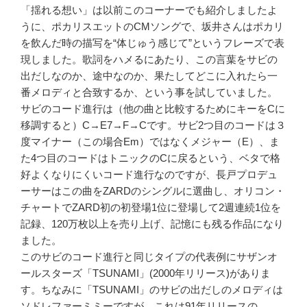
「揺れる想い」は以前このコーナーでも紹介しましたよ
うに、ポカリスエットのCMソングで、坂井さんはポカリ
を飲んだ時の描写を“体じゅう感じて”というフレーズで表
現しました。歌詞をハメるにあたり、この言葉をサビの
出だしなのか、途中なのか、果たしてどこに入れたら一
番メロディと合致するか、という事を試していました。
サビのコード進行は（他の曲と比較するためにキーをCに
移調すると）C→E7→F→Cです。サビ2つ目のコードは３
度マイナー（この場合Em）ではなくメジャー（E）、ま
た4つ目のコードはトニックのCに戻るという、ベタで格
好よくなりにくいコード進行なのですが、長戸プロデュ
ーサーはこの曲をZARDのシングルに選曲し、オリコン・
チャートでZARD初の初登場1位に登場して2週連続1位を
記録、120万枚以上を売り上げ、記憶にも残る作品になり
ました。
このサビのコード進行と同じタイプの代表例にサザンオ
ールスターズ「TSUNAMI」(2000年リリース)がありま
す。ちなみに「TSUNAMI」のサビの出だしのメロディは
ソドレファーミミーですが、これは91年リリースの